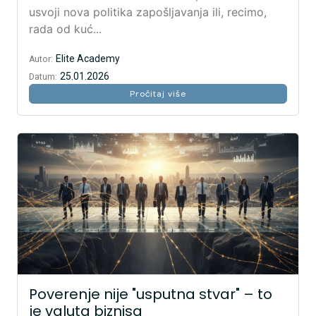
usvoji nova politika zapošljavanja ili, recimo,
rada od kuć...
Elite Academy
Autor:
25.01.2026
Datum:
Pročitaj više
Poverenje nije "usputna stvar" – to
je valuta biznisa