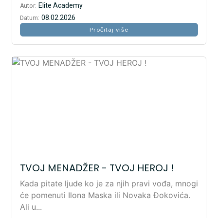
Elite Academy
Autor:
08.02.2026
Datum:
Pročitaj više
TVOJ MENADŽER - TVOJ HEROJ !
Kada pitate ljude ko je za njih pravi vođa, mnogi
će pomenuti Ilona Maska ili Novaka Đokovića.
Ali u...