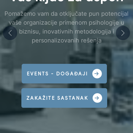
Pomažemo vam da otključate pun potencijal
vaše organizacije primenom psihologije u
biznisu, inovativnih metodologija i
Previous
Nex
personalizovanih rešenja
EVENTS - DOGAĐAJI
ZAKAŽITE SASTANAK